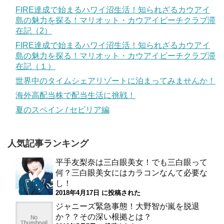
FIRE達成で始まるハワイ沼生活！知られざるカウアイ
島の魅力を探る！マリオット・カウアイビーチクラブ滞
在記（2）
FIRE達成で始まるハワイ沼生活！知られざるカウアイ
島の魅力を探る！マリオット・カウアイビーチクラブ滞
在記（１）
世界中のタイムシェアリゾートに泊まってみませんか！
海外高配当株で配当生活に挑戦！
夏のスペイン / セビリア編
人気記事ランキング
平手友梨奈は三白眼美女！でも三白眼って
何？三白眼美女にはカラコンなんて必要な
し！
2018年4月17日 に投稿された
ジャニーズ緊急事態！大野智が嵐を脱退
か？？その深い根拠とは？