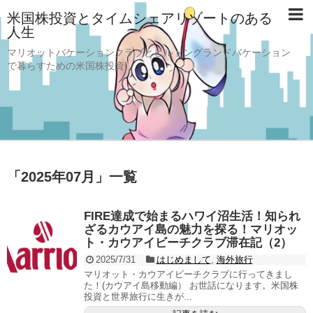
米国株投資とタイムシェアリゾートのある
人生
マリオットバケーションクラブとヒルトングランドバケーション
で暮らすための米国株投資
「
2025年07月
」
一覧
FIRE達成で始まるハワイ沼生活！知られ
ざるカウアイ島の魅力を探る！マリオッ
ト・カウアイビーチクラブ滞在記（2）
2025/7/31
はじめまして
,
海外旅行
マリオット・カウアイビーチクラブに行ってきまし
た！(カウアイ島移動編） お世話になります。米国株
投資と世界旅行に生きが...