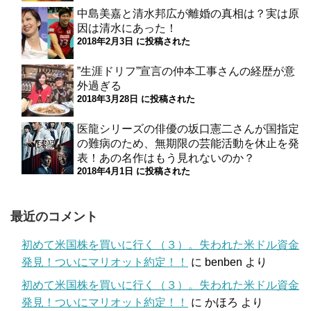
中島美嘉と清水邦広が離婚の真相は？実は原
因は清水にあった！
2018年2月3日 に投稿された
”生涯ドリフ”宣言の仲本工事さんの経歴が意
外過ぎる
2018年3月28日 に投稿された
医龍シリーズの俳優の坂口憲二さんが国指定
の難病のため、無期限の芸能活動を休止を発
表！あの名作はもう見れないのか？
2018年4月1日 に投稿された
最近のコメント
初めて米国株を買いに行く（３）。失われた米ドル資金
発見！ついにマリオット約定！！
に
benben
より
初めて米国株を買いに行く（３）。失われた米ドル資金
発見！ついにマリオット約定！！
に
かほろ
より