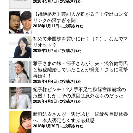
2018年5月7日 に投稿された
【超絶格差】芸能人が群がる？！学歴ロンダ
リングの深すぎる闇
2018年1月11日 に投稿された
初めて米国株を買いに行く（２）。なんでマ
リオット？
2018年1月7日 に投稿された
雅子さまの妹・節子さんが、夫・渋谷健司氏
と極秘離婚していたことが発覚！さらに電撃
再婚も！
2018年4月4日 に投稿された
紀子様ピンチ！?人手不足で秋篠宮家崩壊の
危機！しかしその原因は意外なものだった
2018年4月9日 に投稿された
新垣結衣さんが「逃げ恥じ」続編後長期休養
へ！本人否定もくすぶる疑惑
2018年1月30日 に投稿された