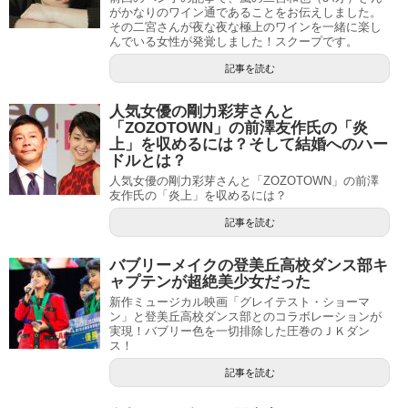
がかなりのワイン通であることをお伝えしました。
その二宮さんが夜な夜な極上のワインを一緒に楽し
んでいる女性が発覚しました！スクープです。
記事を読む
人気女優の剛力彩芽さんと
「ZOZOTOWN」の前澤友作氏の「炎
上」を収めるには？そして結婚へのハー
ドルとは？
人気女優の剛力彩芽さんと「ZOZOTOWN」の前澤
友作氏の「炎上」を収めるには？
記事を読む
バブリーメイクの登美丘高校ダンス部キ
ャプテンが超絶美少女だった
新作ミュージカル映画「グレイテスト・ショーマ
ン」と登美丘高校ダンス部とのコラボレーションが
実現！バブリー色を一切排除した圧巻のＪＫダン
ス！
記事を読む