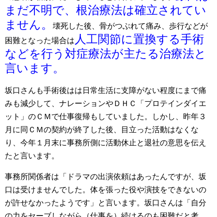
まだ不明で、根治療法は確立されてい
ません。
壊死した後、骨がつぶれて痛み、歩行などが
人工関節に置換する手術
困難となった場合は
などを行う対症療法が主たる治療法と
言います。
坂口さんも手術後はは日常生活に支障がない程度にまで痛
みも減少して、ナレーションやＤＨＣ「プロテインダイエ
ット」のＣＭで仕事復帰もしていました。しかし、昨年３
月に同ＣＭの契約が終了した後、目立った活動はなくな
り、今年１月末に事務所側に活動休止と退社の意思を伝え
たと言います。
事務所関係者は「ドラマの出演依頼はあったんですが、坂
口は受けませんでした。体を張った役や演技をできないの
が許せなかったようです」と言います。坂口さんは「自分
の力をセーブしながら（仕事を）続けるのも困難だと考