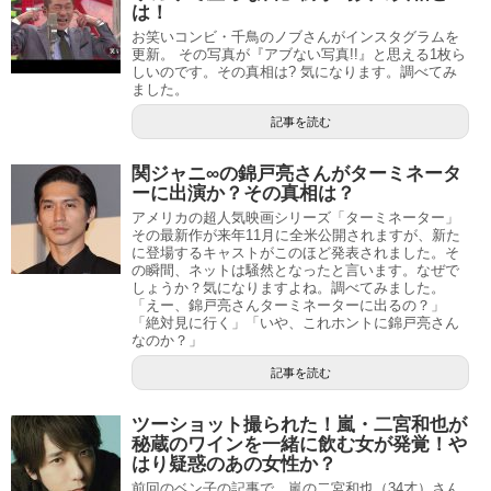
は！
お笑いコンビ・千鳥のノブさんがインスタグラムを
更新。 その写真が『アブない写真!!』と思える1枚ら
しいのです。その真相は? 気になります。調べてみ
ました。
記事を読む
関ジャニ∞の錦戸亮さんがターミネータ
ーに出演か？その真相は？
アメリカの超人気映画シリーズ「ターミネーター」
その最新作が来年11月に全米公開されますが、新た
に登場するキャストがこのほど発表されました。そ
の瞬間、ネットは騒然となったと言います。なぜで
しょうか？気になりますよね。調べてみました。
「えー、錦戸亮さんターミネーターに出るの？」
「絶対見に行く」「いや、これホントに錦戸亮さん
なのか？」
記事を読む
ツーショット撮られた！嵐・二宮和也が
秘蔵のワインを一緒に飲む女が発覚！や
はり疑惑のあの女性か？
前回のベン子の記事で、嵐の二宮和也（34才）さん