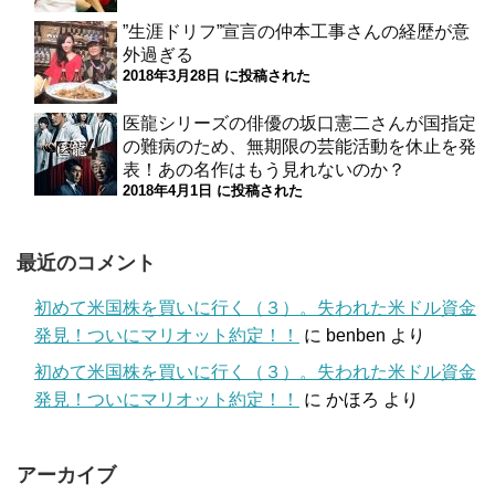
”生涯ドリフ”宣言の仲本工事さんの経歴が意
外過ぎる
2018年3月28日 に投稿された
医龍シリーズの俳優の坂口憲二さんが国指定
の難病のため、無期限の芸能活動を休止を発
表！あの名作はもう見れないのか？
2018年4月1日 に投稿された
最近のコメント
初めて米国株を買いに行く（３）。失われた米ドル資金
発見！ついにマリオット約定！！
に
benben
より
初めて米国株を買いに行く（３）。失われた米ドル資金
発見！ついにマリオット約定！！
に
かほろ
より
アーカイブ