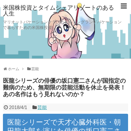
米国株投資とタイムシェアリゾートのある
人生
マリオットバケーションクラブとヒルトングランドバケーション
で暮らすための米国株投資
ホーム
芸能
医龍シリーズの俳優の坂口憲二さんが国指定の
難病のため、無期限の芸能活動を休止を発表！
あの名作はもう見れないのか？
2018/4/1
芸能
医龍シリーズで天才心臓外科医・朝
田龍太郎を演じた俳優の坂口憲二さ