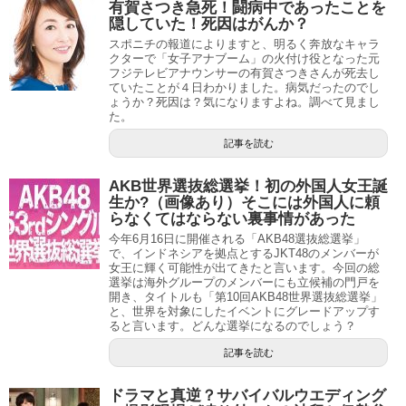
有賀さつき急死！闘病中であったことを
隠していた！死因はがんか？
スポニチの報道によりますと、明るく奔放なキャラ
クターで「女子アナブーム」の火付け役となった元
フジテレビアナウンサーの有賀さつきさんが死去し
ていたことが４日わかりました。病気だったのでし
ょうか？死因は？気になりますよね。調べて見まし
た。
記事を読む
AKB世界選抜総選挙！初の外国人女王誕
生か?（画像あり）そこには外国人に頼
らなくてはならない裏事情があった
今年6月16日に開催される「AKB48選抜総選挙」
で、インドネシアを拠点とするJKT48のメンバーが
女王に輝く可能性が出てきたと言います。今回の総
選挙は海外グループのメンバーにも立候補の門戸を
開き、タイトルも「第10回AKB48世界選抜総選挙」
と、世界を対象にしたイベントにグレードアップす
ると言います。どんな選挙になるのでしょう？
記事を読む
ドラマと真逆？サバイバルウエディング