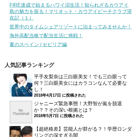
FIRE達成で始まるハワイ沼生活！知られざるカウアイ
島の魅力を探る！マリオット・カウアイビーチクラブ滞
在記（１）
世界中のタイムシェアリゾートに泊まってみませんか！
海外高配当株で配当生活に挑戦！
夏のスペイン / セビリア編
人気記事ランキング
平手友梨奈は三白眼美女！でも三白眼って
何？三白眼美女にはカラコンなんて必要な
し！
2018年4月17日 に投稿された
ジャニーズ緊急事態！大野智が嵐を脱退
か？？その深い根拠とは？
2018年5月7日 に投稿された
【超絶格差】芸能人が群がる？！学歴ロンダ
リングの深すぎる闇