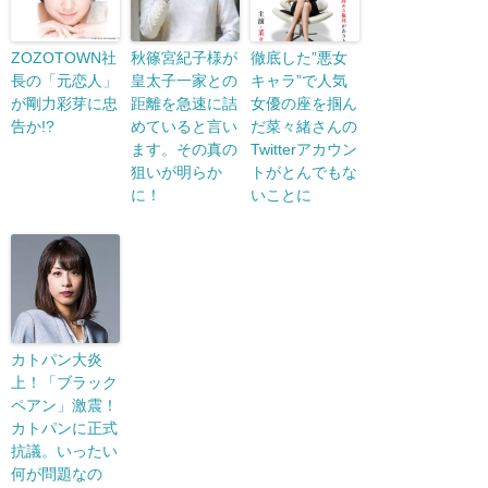
ZOZOTOWN社
秋篠宮紀子様が
徹底した”悪女
長の「元恋人」
皇太子一家との
キャラ”で人気
が剛力彩芽に忠
距離を急速に詰
女優の座を掴ん
告か!?
めていると言い
だ菜々緒さんの
ます。その真の
Twitterアカウン
狙いが明らか
トがとんでもな
に！
いことに
カトパン大炎
上！「ブラック
ペアン」激震！
カトパンに正式
抗議。いったい
何が問題なの