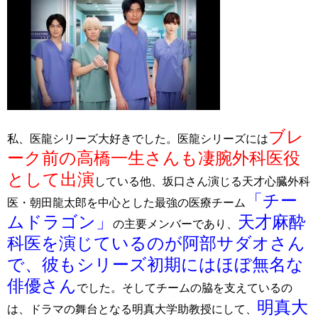
ブレ
私、医龍シリーズ大好きでした。医龍シリーズには
ーク前の高橋一生さんも凄腕外科医役
として出演
している他、坂口さん演じる天才心臓外科
「チー
医・朝田龍太郎を中心とした最強の医療チーム
ムドラゴン」
天才麻酔
の主要メンバーであり、
科医を演じているのが阿部サダオさん
で、彼もシリーズ初期にはほぼ無名な
俳優さん
でした。そしてチームの脇を支えているの
明真大
は、ドラマの舞台となる明真大学助教授にして、