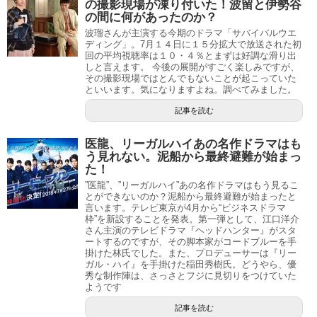
の撮影現場が凍り付いた！波留と伊勢谷
の間に何があったのか？
波瑠さんが主演する今期のドラマ「サバイバルウエ
ディング」。7月１４日に１５分拡大で放送された初
回の平均視聴率は１０・４％とまずは好調な滑り出
しと言えます。 今後の展開がすごく楽しみですが、
その撮影現場ではとんでもないことが起こっていた
といいます。気になりますよね。調べてみました。
記事を読む
医龍、リーガルハイあの名作ドラマはも
う見れない。泥船から最終避難が始まっ
た！
”医龍”、”リーガルハイ”あの名作ドラマはもう見るこ
とができないのか？泥船から最終避難が始まったと
言います。テレビ東京が4月から“ビジネスドラマ
枠”を新設することを発表。第一弾として、江口洋介
さん主演のテレビドラマ『ヘッドハンター』がスタ
ートするのですが、その脚本家がコードブルーを手
掛けた林氏でした。また、プロデューサーは『リー
ガル・ハイ』を手掛けた稲田秀樹氏。どうやら、優
秀な制作陣は、さっさとフジに見切りをつけていた
ようです
記事を読む