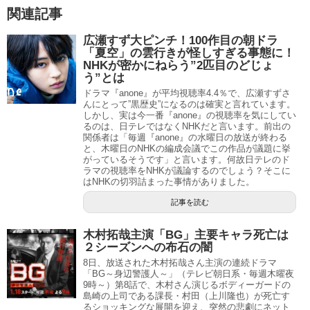
関連記事
広瀬すず大ピンチ！100作目の朝ドラ
「夏空」の雲行きが怪しすぎる事態に！
NHKが密かにねらう”2匹目のどじょ
う”とは
ドラマ『anone』が平均視聴率4.4％で、広瀬すずさ
んにとって”黒歴史”になるのは確実と言れています。
しかし、実は今一番『anone』の視聴率を気にしてい
るのは、日テレではなくNHKだと言います。前出の
関係者は「毎週『anone』の水曜日の放送が終わる
と、木曜日のNHKの編成会議でこの作品が議題に挙
がっているそうです」と言います。何故日テレのド
ラマの視聴率をNHKが議論するのでしょう？そこに
はNHKの切羽詰まった事情がありました。
記事を読む
木村拓哉主演「BG」主要キャラ死亡は
２シーズンへの布石の闇
8日、放送された木村拓哉さん主演の連続ドラマ
「BG～身辺警護人～」（テレビ朝日系・毎週木曜夜
9時～）第8話で、木村さん演じるボディーガードの
島崎の上司である課長・村田（上川隆也）が死亡す
るショッキングな展開を迎え、突然の悲劇にネット