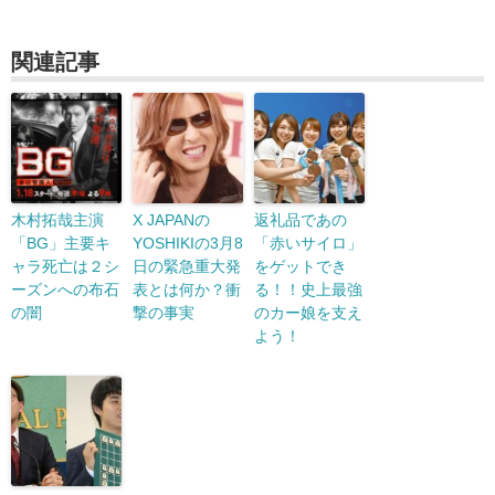
関連記事
木村拓哉主演
X JAPANの
返礼品であの
「BG」主要キ
YOSHIKIの3月8
「赤いサイロ」
ャラ死亡は２シ
日の緊急重大発
をゲットでき
ーズンへの布石
表とは何か？衝
る！！史上最強
の闇
撃の事実
のカー娘を支え
よう！