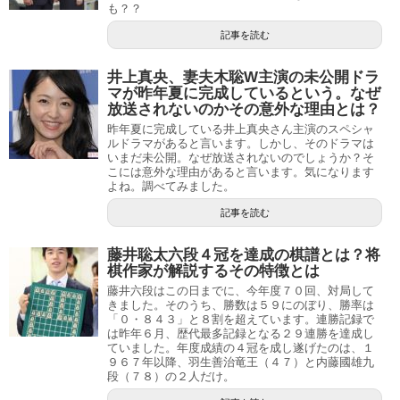
も？？
記事を読む
井上真央、妻夫木聡W主演の未公開ドラ
マが昨年夏に完成しているという。なぜ
放送されないのかその意外な理由とは？
昨年夏に完成している井上真央さん主演のスペシャ
ルドラマがあると言います。しかし、そのドラマは
いまだ未公開。なぜ放送されないのでしょうか？そ
こには意外な理由があると言います。気になります
よね。調べてみました。
記事を読む
藤井聡太六段４冠を達成の棋譜とは？将
棋作家が解説するその特徴とは
藤井六段はこの日までに、今年度７０回、対局して
きました。そのうち、勝数は５９にのぼり、勝率は
「０・８４３」と８割を超えています。連勝記録で
は昨年６月、歴代最多記録となる２９連勝を達成し
ていました。年度成績の４冠を成し遂げたのは、１
９６７年以降、羽生善治竜王（４７）と内藤國雄九
段（７８）の２人だけ。