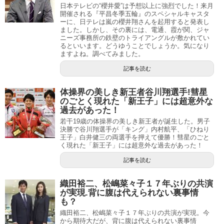
日本テレビの“櫻井愛”は予想以上に強烈でした！来月
開催される『平昌冬季五輪』のスペシャルキャスタ
ーに、日テレは嵐の櫻井翔さんを起用すると発表し
ました。しかし、その裏には、電通、霞が関、ジャ
ニーズ事務所の鉄壁のトライアングルが敷かれてい
るといいます。どうゆうことでしょうか。気になり
ますよね。調べてみました。
記事を読む
体操界の美しき新王者谷川翔選手!彗星
のごとく現れた「新王子」には超意外な
過去があった！
若干19歳の体操界の美しき新王者が誕生した。男子
決勝で谷川翔選手が「キング」内村航平、「ひねり
王子」白井健三の両選手を押えて優勝！彗星のごと
く現れた「新王子」には超意外な過去があった！
記事を読む
織田裕二、松嶋菜々子１７年ぶりの共演
が実現.背に腹は代えられない裏事情
も？
織田裕二、松嶋菜々子１７年ぶりの共演が実現。今
から期待大だが、背に腹は代えられない裏事情