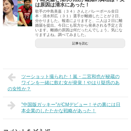
は原因は清水にあった！
歌手の中島美嘉（３４）さんとバレーボール全日
本・清水邦広（３１）選手が離婚したことが２日、
分かりました。報道によりますと、二人は２日に離
婚届を提出。今日にも双方から発表される予定と言
います。離婚の原因は何だったんでしょう。気にな
りますよね。調べてみました。
記事を読む
ツーショット撮られた！嵐・二宮和也が秘蔵の
ワインを一緒に飲む女が発覚！やはり疑惑のあ
の女性か？
”中国版ガッキー”がCMデビュー！その裏には日
本企業のしたたかな戦略があった！