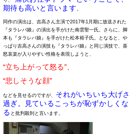
期待も高いと言います
。
同作の演出は、吉高さん主演で2017年1月期に放送された
『タラレバ娘』の演出を手がけた南雲聖一氏。さらに、脚
本も『タラレバ娘』を手がけた松本裕子氏。となると、や
っぱり吉高さんの演技も『タラレバ娘』と同じ演技で、喜
怒哀楽が入りやすい性格を表現しようと、
“立ち上がって怒る”、
“悲しそうな顔”
それがいちいち大げさ
などを見せるのですが、
過ぎ。見ているこっちが恥ずかしくな
る
と批判殺到と言います。