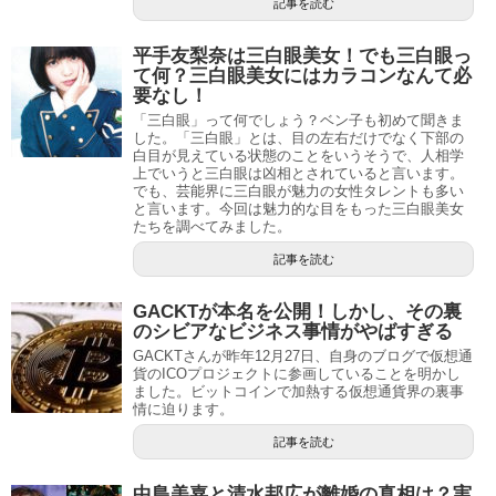
記事を読む
平手友梨奈は三白眼美女！でも三白眼っ
て何？三白眼美女にはカラコンなんて必
要なし！
「三白眼」って何でしょう？ベン子も初めて聞きま
した。「三白眼」とは、目の左右だけでなく下部の
白目が見えている状態のことをいうそうで、人相学
上でいうと三白眼は凶相とされていると言います。
でも、芸能界に三白眼が魅力の女性タレントも多い
と言います。今回は魅力的な目をもった三白眼美女
たちを調べてみました。
記事を読む
GACKTが本名を公開！しかし、その裏
のシビアなビジネス事情がやばすぎる
GACKTさんが昨年12月27日、自身のブログで仮想通
貨のICOプロジェクトに参画していることを明かし
ました。ビットコインで加熱する仮想通貨界の裏事
情に迫ります。
記事を読む
中島美嘉と清水邦広が離婚の真相は？実