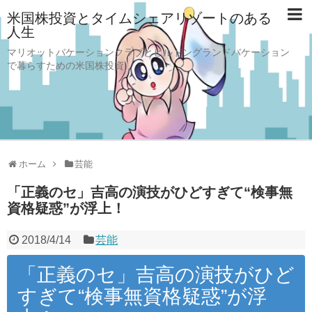
米国株投資とタイムシェアリゾートのある
人生
マリオットバケーションクラブとヒルトングランドバケーション
で暮らすための米国株投資
ホーム
芸能
「正義のセ」吉高の演技がひどすぎて“検事無
資格疑惑”が浮上！
2018/4/14
芸能
「正義のセ」吉高の演技がひど
すぎて“検事無資格疑惑”が浮