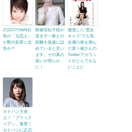
ZOZOTOWN社
秋篠宮紀子様が
徹底した”悪女
長の「元恋人」
皇太子一家との
キャラ”で人気
が剛力彩芽に忠
距離を急速に詰
女優の座を掴ん
告か!?
めていると言い
だ菜々緒さんの
ます。その真の
Twitterアカウン
狙いが明らか
トがとんでもな
に！
いことに
カトパン大炎
上！「ブラック
ペアン」激震！
カトパンに正式