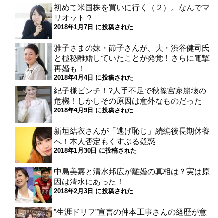
初めて米国株を買いに行く（２）。なんでマ
リオット？
2018年1月7日 に投稿された
雅子さまの妹・節子さんが、夫・渋谷健司氏
と極秘離婚していたことが発覚！さらに電撃
再婚も！
2018年4月4日 に投稿された
紀子様ピンチ！?人手不足で秋篠宮家崩壊の
危機！しかしその原因は意外なものだった
2018年4月9日 に投稿された
新垣結衣さんが「逃げ恥じ」続編後長期休養
へ！本人否定もくすぶる疑惑
2018年1月30日 に投稿された
中島美嘉と清水邦広が離婚の真相は？実は原
因は清水にあった！
2018年2月3日 に投稿された
”生涯ドリフ”宣言の仲本工事さんの経歴が意