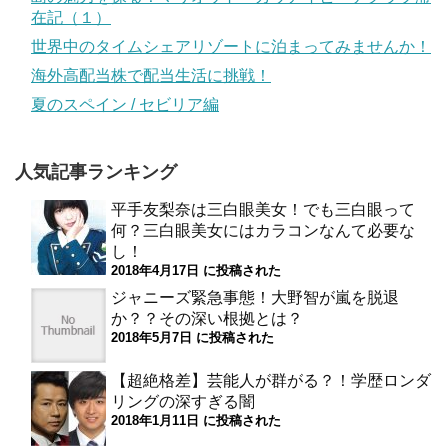
在記（１）
世界中のタイムシェアリゾートに泊まってみませんか！
海外高配当株で配当生活に挑戦！
夏のスペイン / セビリア編
人気記事ランキング
平手友梨奈は三白眼美女！でも三白眼って
何？三白眼美女にはカラコンなんて必要な
し！
2018年4月17日 に投稿された
ジャニーズ緊急事態！大野智が嵐を脱退
か？？その深い根拠とは？
2018年5月7日 に投稿された
【超絶格差】芸能人が群がる？！学歴ロンダ
リングの深すぎる闇
2018年1月11日 に投稿された