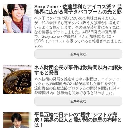
Sexy Zone・佐藤勝利もアイコス派？ 芸
能界に広がる電子タバコブームの光と影
ベン子はタバコは吸わないので興味はありません
が、私の会社でも電子タバコ吸う人は確かに増えて
いるような気がします。その波が芸能界にも？気に
なる情報をゲットしました。4月3日発売の週刊紙
で、Sexy Zone・佐藤勝利さんが加熱式タバコ・
IQOS（アイコス）を吸っていると報道されたました
よね。
記事を読む
ネム財団会長が事件は数時間以内に解決
すると発言
ネム技術の発展を推進するネム財団は、コインチェ
ックから約580億円のXEMが流出した事件を受け、
流出資金の自動追跡プログラムの開発を開始し24～
48時間以内には稼働を開始できると述べました。
記事を読む
平昌五輪で日テレの“櫻井”シフトが完
成！業界の巨人と霞が関の鉄壁の布陣と
は！