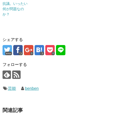
抗議。いったい
何が問題なの
か？
シェアする
error
0
0
フォローする
芸能
benben
関連記事